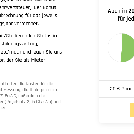
ehrwertsteuer). Der Bonus
Auch in 2
abrechnung für das jeweils
für je
gsjahr verrechnet.
bi-/Studierenden-Status in
sbildungsvertrag,
etc.) nach und legen Sie uns
r, der Sie als Mieter
enthalten die Kosten für die
30 € Bonus
d Messung, die Umlagen nach
 (7) EnWG, außerdem die
er (Regelsatz 2,05 Ct/kWh) und
uer.