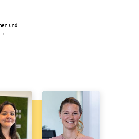
chen und
en.