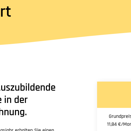
rt
 Auszubildende
 in der
hnung.
Grundpreis
11,84 €/Mo
ngsjahr erhalten Sie einen