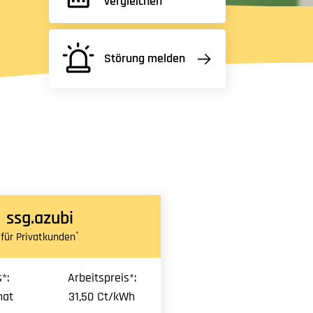
vergleichen
Störung melden
ssg.azubi
*
für Privatkunden
*:
Arbeitspreis*:
nat
31,50 Ct/kWh