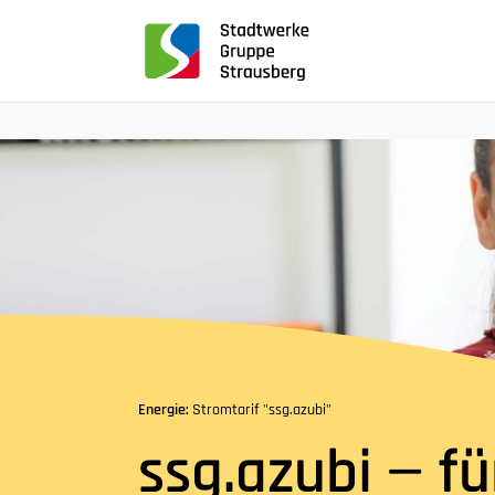
für
Screenreader
oder
Navigation
mit
der
Tabulatorentaste:
Überspringen
der
Hauptnavigation
Energie:
Stromtarif "ssg.azubi"
ssg.azubi — fü