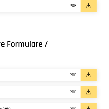
PDF
re Formulare /
PDF
PDF
omGVV)
PDF