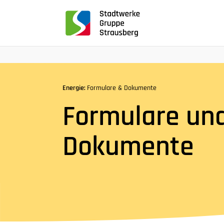
für
Screenreader
oder
Navigation
mit
der
Tabulatorentaste:
Energie:
Formulare & Dokumente
Überspringen
Formulare un
der
Hauptnavigation
Dokumente