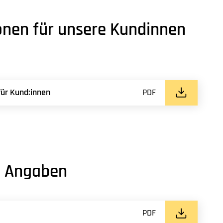
onen für unsere Kundinnen
für Kund:innen
PDF
e Angaben
PDF