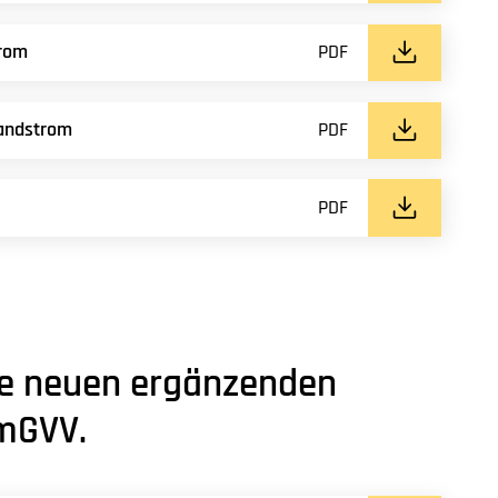
trom
PDF
andstrom
PDF
PDF
die neuen ergänzenden
mGVV.