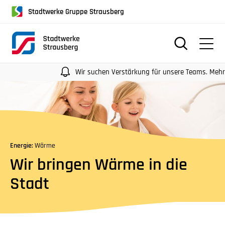
für
Stadtwerke Gruppe Strausberg
Screenreader
oder
Navigation
mit
der
Wir suchen Verstärkung für unsere Teams. Mehr Infos
Tabulatorentaste:
Überspringen
der
Hauptnavigation
Energie:
Wärme
Wir bringen Wärme in die
Stadt