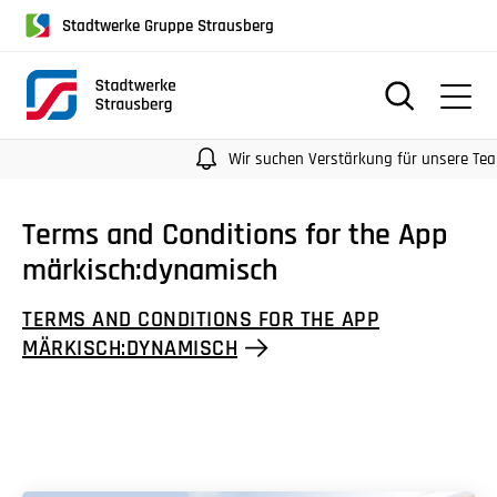
für
Stadtwerke Gruppe Strausberg
Screenreader
oder
Navigation
mit
der
Wir suchen Verstärkung für unsere Teams
Tabulatorentaste:
Überspringen
Terms and Conditions for the App
der
märkisch:dynamisch
Hauptnavigation
TERMS AND CONDITIONS FOR THE APP
MÄRKISCH:DYNAMISCH