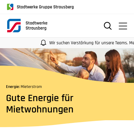
für
Stadtwerke Gruppe Strausberg
Screenreader
oder
Navigation
mit
der
Wir suchen Verstärkung für unsere Teams. Mehr In
Tabulatorentaste:
Überspringen
der
Hauptnavigation
Energie:
Mieterstrom
Gute Energie für
Mietwohnungen