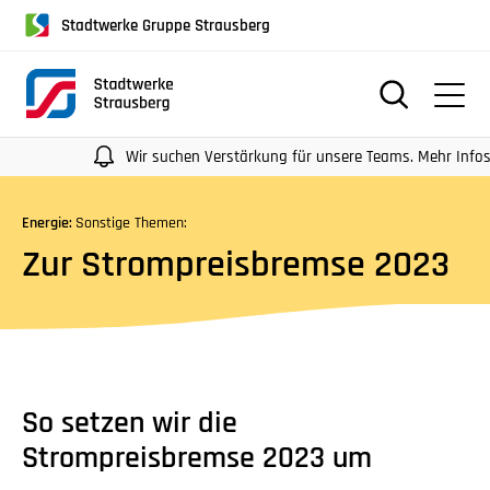
für
Stadtwerke Gruppe Strausberg
Screenreader
oder
Navigation
mit
der
Wir suchen Verstärkung für unsere Teams. Mehr Infos auf 
Tabulatorentaste:
Überspringen
Energie:
Sonstige Themen:
der
Zur Strompreisbremse 2023
Hauptnavigation
So setzen wir die
Strompreisbremse 2023 um