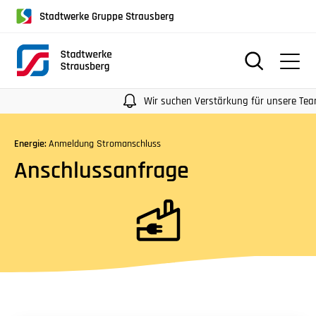
für
Stadtwerke Gruppe Strausberg
Screenreader
oder
Navigation
mit
der
Wir suchen Verstärkung für unsere Teams
Tabulatorentaste:
Überspringen
Energie:
Anmeldung Stromanschluss
der
Anschlussanfrage
Hauptnavigation