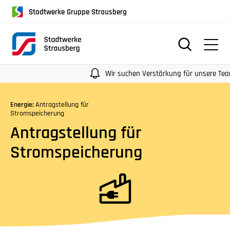
für
Stadtwerke Gruppe Strausberg
Screenreader
oder
Navigation
mit
der
Wir suchen Verstärkung für unsere Teams.
Tabulatorentaste:
Überspringen
Energie:
Antragstellung für
der
Stromspeicherung
Hauptnavigation
Antragstellung für
Stromspeicherung