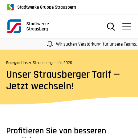
für
Stadtwerke Gruppe Strausberg
Screenreader
oder
Navigation
mit
der
Wir suchen Verstärkung für unsere Teams. Meh
Tabulatorentaste:
Überspringen
Energie:
Unser Strausberger für 2026
der
Unser Strausberger Tarif —
Hauptnavigation
Jetzt wechseln!
Profitieren Sie von besseren