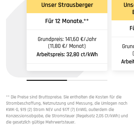
Unser Strausberger
Uns
Für 12 Monate.**
F
Grundpreis: 141,60 €/Jahr
(11,80 €/ Monat)
Grund
Arbeitspreis: 32,80 ct/kWh
Arbei
** Die Preise sind Bruttopreise. Sie enthalten die Kosten für die
Strombeschaffung, Netznutzung und Messung, die Umlagen nach
KWK-G, §19 (2) Strom NEV und §17f (7) EnWG, außerdem die
Konzessionsabgabe, die Stromsteuer (Regelsatz 2,05 Ct/kWh) und
die gesetzlich gültige Mehrwertsteuer.