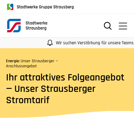
für
Stadtwerke Gruppe Strausberg
Screenreader
oder
Navigation
mit
der
Wir suchen Verstärkung für unsere Teams. Meh
Tabulatorentaste:
Überspringen
Energie:
Unser Strausberger —
der
Anschlussangebot
Hauptnavigation
Ihr attraktives Folgeangebot
— Unser Strausberger
Stromtarif